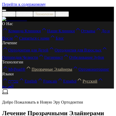
Перейти к содержимому
О Нас
Лечение
Технологии
Языки
О Нас
Команда Клиники
Наши Клиники
Отзывы
До и
После
Связаться с нами
Блог
Лечение
Ортодонтия для Детей
Ортодонтия для Взрослых
Ортопедия Челюсти
Гигиенист
Отбеливание Зубов
Технологии
MyPearl®
Прозрачные Элайнеры
Ортомониторинг
Языки
עברית
English
Français
Español
Русский
العربية
Добро Пожаловать в Новую Эру Ортодонтии
Лечение Прозрачными Элайнерами