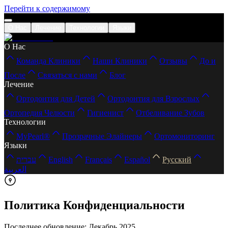
Перейти к содержимому
О Нас
Лечение
Технологии
Языки
О Нас
Команда Клиники
Наши Клиники
Отзывы
До и
После
Связаться с нами
Блог
Лечение
Ортодонтия для Детей
Ортодонтия для Взрослых
Ортопедия Челюсти
Гигиенист
Отбеливание Зубов
Технологии
MyPearl®
Прозрачные Элайнеры
Ортомониторинг
Языки
עברית
English
Français
Español
Русский
العربية
Политика Конфиденциальности
Последнее обновление: Декабрь 2025