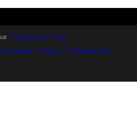
сле
Связаться с нами
Блог
опедия Челюсти
Гигиенист
Отбеливание Зубов