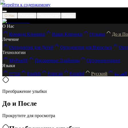
Перейти к содержимому
О Нас
Лечение
Технологии
Языки
О Нас
Команда Клиники
Наши Клиники
Отзывы
До и По
Лечение
Ортодонтия для Детей
Ортодонтия для Взрослых
Орт
Технологии
MyPearl®
Прозрачные Элайнеры
Ортомониторинг
Языки
עברית
English
Français
Español
Русский
العربية
Преображение улыбки
До и После
Прокрутите для просмотра