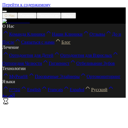
Перейти к содержимому
О Нас
Лечение
Технологии
Языки
О Нас
Команда Клиники
Наши Клиники
Отзывы
До и
После
Связаться с нами
Блог
Лечение
Ортодонтия для Детей
Ортодонтия для Взрослых
Ортопедия Челюсти
Гигиенист
Отбеливание Зубов
Технологии
MyPearl®
Прозрачные Элайнеры
Ортомониторинг
Языки
עברית
English
Français
Español
Русский
العربية