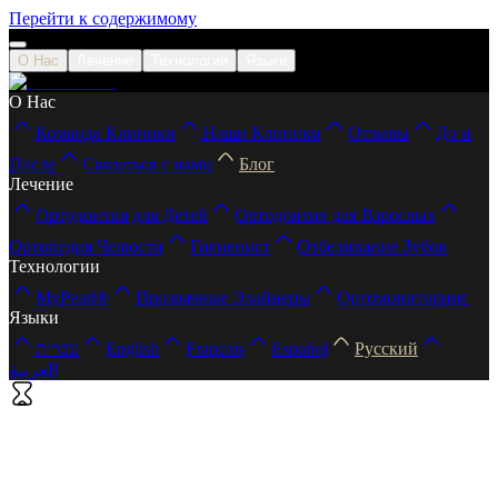
Перейти к содержимому
О Нас
Лечение
Технологии
Языки
О Нас
Команда Клиники
Наши Клиники
Отзывы
До и
После
Связаться с нами
Блог
Лечение
Ортодонтия для Детей
Ортодонтия для Взрослых
Ортопедия Челюсти
Гигиенист
Отбеливание Зубов
Технологии
MyPearl®
Прозрачные Элайнеры
Ортомониторинг
Языки
עברית
English
Français
Español
Русский
العربية