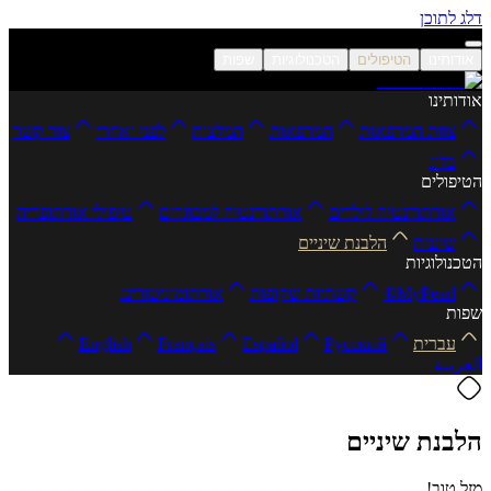
דלג לתוכן
אודותינו
הטיפולים
הטכנולוגיות
שפות
אודותינו
צוות המרפאות
המרפאות
המלצות
לפני ואחרי
צור קשר
בלוג
הטיפולים
אורתודנטיה לילדים
אורתודנטיה למבוגרים
טיפולי אורתופדיה
שיננית
הלבנת שיניים
הטכנולוגיות
MyPearl®
קשתיות שקופות
אורתומוניטורינג
שפות
עברית
Русский
Español
Français
English
العربية
הלבנת שיניים
מזל טוב!