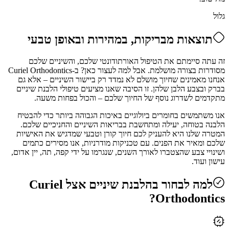
גלול
תוצאות מבריקות, במהירות ובאופן טבעי
זה עתה סיימתם את הטיפול האורתודונטי שלכם, והשיניים שלכם
מסודרות בצורה מושלמת. אבל למה לעצור כאן? ב-Curiel Orthodontics
אנחנו מאמינים שחיוך מושלם לא נמדד רק ביישור השיניים – אלא גם
בברק ובצבע הלבן שלהן. זו הסיבה שאנו מציעים טיפולי הלבנת שיניים
מתקדמים לשדרוג נוסף של החיוך שלכם – והכול בפחות משעה.
אנו משתמשים בחומרים ביולוגיים באיכות הגבוהה ביותר כדי להבטיח
הלבנה בטוחה, יעילה ומתחשבת בבריאות השיניים והחניכיים שלכם.
המטרה שלנו היא להעניק לכם חיוך קורן וטבעי שמדגיש את האישיות
שלכם ומאיר את הפנים. עם טכניקות מודרניות, אנו מסירים כתמים
ושינויי צבע שהצטברו לאורך השנים, שנגרמו על ידי קפה, תה, יין אדום,
עישון ועוד.
למה לבחור בהלבנת שיניים אצל Curiel
Orthodontics?