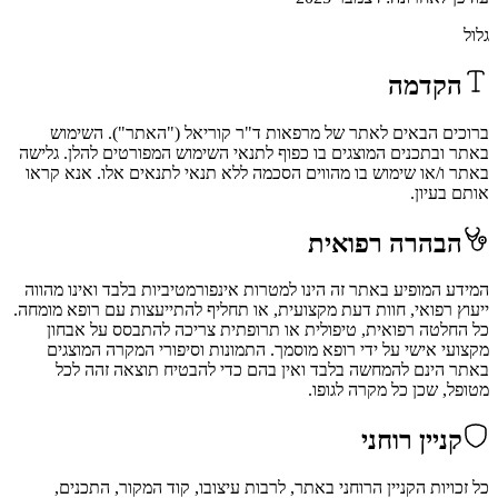
גלול
הקדמה
ברוכים הבאים לאתר של מרפאות ד"ר קוריאל ("האתר"). השימוש
באתר ובתכנים המוצגים בו כפוף לתנאי השימוש המפורטים להלן. גלישה
באתר ו/או שימוש בו מהווים הסכמה ללא תנאי לתנאים אלו. אנא קראו
אותם בעיון.
הבהרה רפואית
המידע המופיע באתר זה הינו למטרות אינפורמטיביות בלבד ואינו מהווה
ייעוץ רפואי, חוות דעת מקצועית, או תחליף להתייעצות עם רופא מומחה.
כל החלטה רפואית, טיפולית או תרופתית צריכה להתבסס על אבחון
מקצועי אישי על ידי רופא מוסמך. התמונות וסיפורי המקרה המוצגים
באתר הינם להמחשה בלבד ואין בהם כדי להבטיח תוצאה זהה לכל
מטופל, שכן כל מקרה לגופו.
קניין רוחני
כל זכויות הקניין הרוחני באתר, לרבות עיצובו, קוד המקור, התכנים,