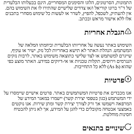
התמונות, הסרטונים, הלוגו והסימנים המסחריים, הינם בבעלותו הבלעדית
של ד"ר ברונו קוריאל ו/או צדדים שלישיים שהתירו לו את השימוש בהם.
אין להעתיק, לשכפל, להפיץ, לשדר או לעשות כל שימוש מסחרי בתכנים
אלו ללא אישור מראש ובכתב.
הגבלת אחריות
השימוש באתר נעשה על אחריותו הבלעדית וביוזמתו המלאה של
המשתמש. הנהלת האתר לא תישא באחריות לכל נזק, ישיר או עקיף,
שייגרם למשתמש או לצד שלישי כתוצאה משימוש באתר, לרבות נזקים
הנגרמים וירוסים, תקלות טכניות או אי-דיוקים במידע. האתר מוצע כפי
שהוא (As Is) ללא כל התחייבות.
פרטיות
אנו מכבדים את פרטיות המשתמשים באתר. פרטים אישיים שיימסרו על
ידי המשתמש (כגון בטפסי יצירת קשר) יישמרו במאגר המידע של
המרפאה וישמשו אך ורק לצורך יצירת קשר ומתן שירות. אנו נוקטים
באמצעי אבטחה מקובלים כדי להגן על המידע, אך לא ניתן להבטיח
חסינות מוחלטת.
שינויים בתנאים