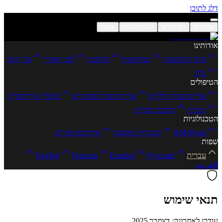
דלג לתוכן
אודותינו
הטיפולים
הטכנולוגיות
שפות
אודותינו
צוות המרפאות
המרפאות
המלצות
לפני ואחרי
צור קשר
בלוג
הטיפולים
אורתודנטיה לילדים
אורתודנטיה למבוגרים
טיפולי אורתופדיה
שיננית
הלבנת שיניים
הטכנולוגיות
MyPearl®
קשתיות שקופות
אורתומוניטורינג
שפות
עברית
Русский
Español
Français
English
العربية
תנאי שימוש
עודכן לאחרונה: דצמבר 2025