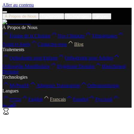
Aller au contenu
À Propos de Nous
Traitements
Technologies
Langues
À Propos de Nous
Équipe de la Clinique
Nos Cliniques
Témoignages
Avant et Après
Contactez-nous
Blog
Traitements
Orthodontie pour Enfants
Orthodontie pour Adultes
Orthopédie Mandibulaire
Hygiéniste Dentaire
Blanchiment
Dentaire
Technologies
MyPearl®
Aligneurs Transparents
Orthomonitoring
Langues
עברית
English
Français
Español
Русский
العربية