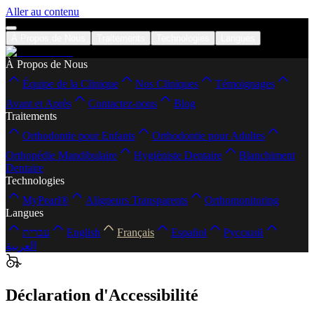
Aller au contenu
À Propos de Nous
Traitements
Technologies
Langues
À Propos de Nous
Équipe de la Clinique
Nos Cliniques
Témoignages
Avant et Après
Contactez-nous
Blog
Traitements
Orthodontie pour Enfants
Orthodontie pour Adultes
Orthopédie Mandibulaire
Hygiéniste Dentaire
Blanchiment
Dentaire
Technologies
MyPearl®
Aligneurs Transparents
Orthomonitoring
Langues
עברית
English
Français
Español
Русский
العربية
Déclaration d'Accessibilité