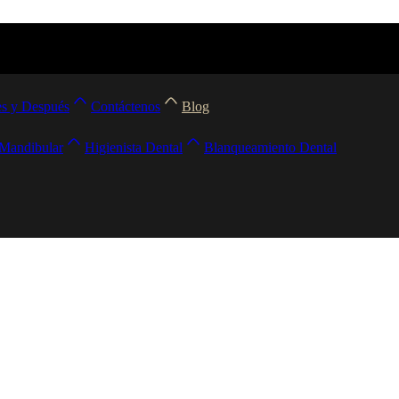
s y Después
Contáctenos
Blog
 Mandibular
Higienista Dental
Blanqueamiento Dental