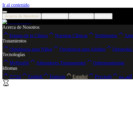
Ir al contenido
Acerca de Nosotros
Tratamientos
Tecnologías
Idiomas
Acerca de Nosotros
Equipo de la Clínica
Nuestras Clínicas
Testimonios
Ante
Tratamientos
Ortodoncia para Niños
Ortodoncia para Adultos
Ortopedia
Tecnologías
MyPearl®
Alineadores Transparentes
Orthomonitoring
Idiomas
עברית
English
Français
Español
Русский
العربية
Inicio