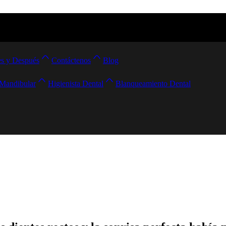
s y Después
Contáctenos
Blog
 Mandibular
Higienista Dental
Blanqueamiento Dental