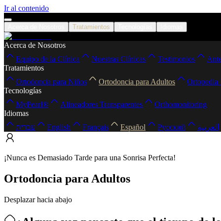
Ir al contenido
Acerca de Nosotros
Tratamientos
Tecnologías
Idiomas
Acerca de Nosotros
Equipo de la Clínica
Nuestras Clínicas
Testimonios
Ante
Tratamientos
Ortodoncia para Niños
Ortodoncia para Adultos
Ortopedia
Tecnologías
MyPearl®
Alineadores Transparentes
Orthomonitoring
Idiomas
עברית
English
Français
Español
Русский
العربية
¡Nunca es Demasiado Tarde para una Sonrisa Perfecta!
Ortodoncia para Adultos
Desplazar hacia abajo