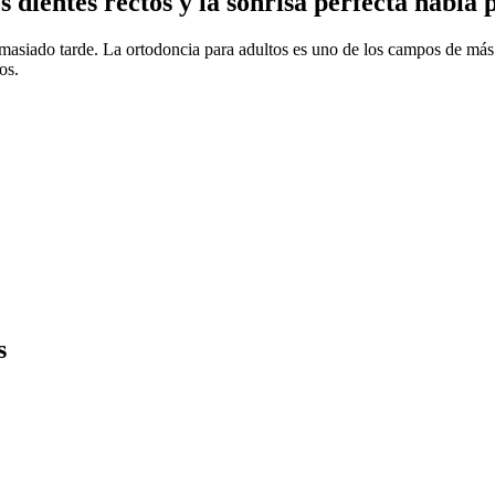
s dientes rectos y la sonrisa perfecta había
asiado tarde. La ortodoncia para adultos es uno de los campos de más 
os.
s