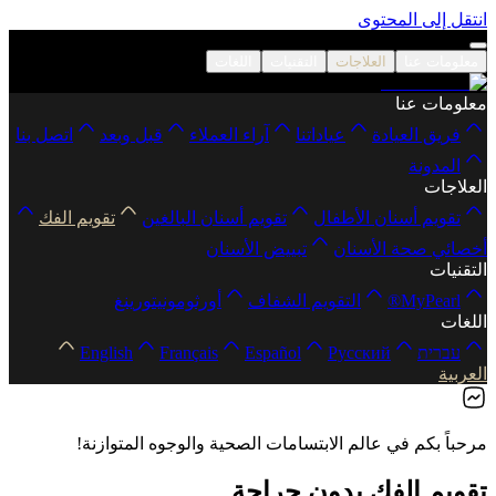
انتقل إلى المحتوى
معلومات عنا
العلاجات
التقنيات
اللغات
معلومات عنا
فريق العيادة
عياداتنا
آراء العملاء
قبل وبعد
اتصل بنا
المدونة
العلاجات
تقويم أسنان الأطفال
تقويم أسنان البالغين
تقويم الفك
أخصائي صحة الأسنان
تبييض الأسنان
التقنيات
MyPearl®
التقويم الشفاف
أورثومونيتورينغ
اللغات
עברית
Русский
Español
Français
English
العربية
مرحباً بكم في عالم الابتسامات الصحية والوجوه المتوازنة!
تقويم الفك بدون جراحة