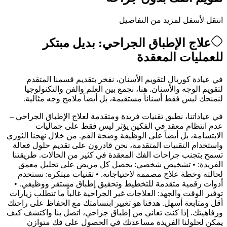
انتقل لأسفل لمزيد من التفاصيل
علاج الإطباق الجراحي: بديل مبتكر
للعمليات المعقدة
في عيادة كوريال لتقويم الأسنان، نفخر بتقديم قسمنا المتقدم
لتقويم الوجه والأسنان. هنا، نجمع بين العلم والفن والتكنولوجيا
لنمنحك ليس فقط أسناناً مستقيمة، بل أيضاً ملامح وجه مثالية.
في عياداتنا، نطبق تقنيات فريدة ومتقدمة لعلاج الإطباق الجراحي –
عدم انتظام معقد في الفكين يؤثر ليس فقط على جماليات
الابتسامة، بل أيضاً على الوظيفة وصحة الفم. من خلال نهجنا الثوري
واستخدام التقنيات المتقدمة، نحن قادرون على تقديم حلول فعالة
تسمح بتجنب جراحات الفك المعقدة في كثير من الحالات. طريقتنا
الفريدة: • تشخيص شخصي: يحصل كل مريض على تحليل معمق
لحالته وخطة علاج مصممة لاحتياجاته. • تقنيات مبتكرة: نستخدم
أدوات رقمية متقدمة للتخطيط وتحقيق إطباق مستقر ووظيفي. •
توفير الوقت والجهد: العلاجات غير الجراحية غالباً ما تتطلب زيارات
أقل ومتابعة أسهل. هدفنا هو تغيير ابتسامتك مع الحفاظ على راحتك
ورفاهيتك. إذا كنت تعاني من إطباق جراحي، اتصل بنا واكتشف كيف
يمكن لحلولنا الفريدة مساعدتك في الحصول على فك متوازن